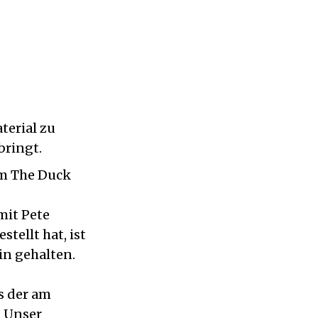
terial zu
bringt.
im The Duck
mit Pete
tellt hat, ist
in gehalten.
s der am
. Unser